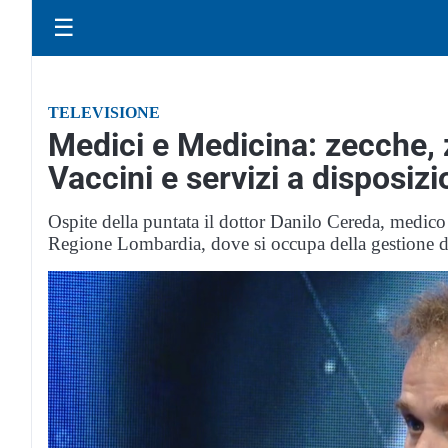
☰
TELEVISIONE
Medici e Medicina: zecche, 
Vaccini e servizi a disposizio
Ospite della puntata il dottor Danilo Cereda, medico
Regione Lombardia, dove si occupa della gestione d