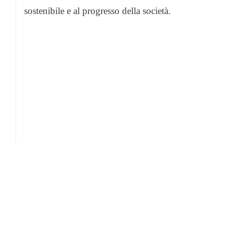
sostenibile e al progresso della società.
Prima Viterbo
Contatti
Registrazione tribunale:
Email: